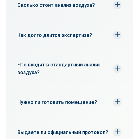
Сколько стоит анализ воздуха?
Стоимость от 5000 руб. Зависит от площади
и объема проб. Точный расчет после
осмотра.
Как долго длится экспертиза?
Замеры на месте - 1-2 часа. Лабораторный
анализ - до 7 дней. Полный отчет с
рекомендациями.
Что входит в стандартный анализ
воздуха?
Проверка PM2.5/PM10, VOC, CO2, плесень,
аллергены, радон. По нормам СанПиН.
Нужно ли готовить помещение?
Нет, приезжаем в обычном состоянии.
Рекомендуем не убираться за 24 часа до.
Выдаете ли официальный протокол?