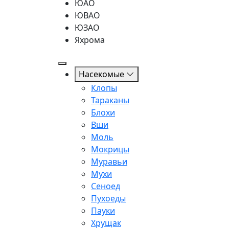
ЮАО
ЮВАО
ЮЗАО
Яхрома
Насекомые
Клопы
Тараканы
Блохи
Вши
Моль
Мокрицы
Муравьи
Мухи
Сеноед
Пухоеды
Пауки
Хрущак