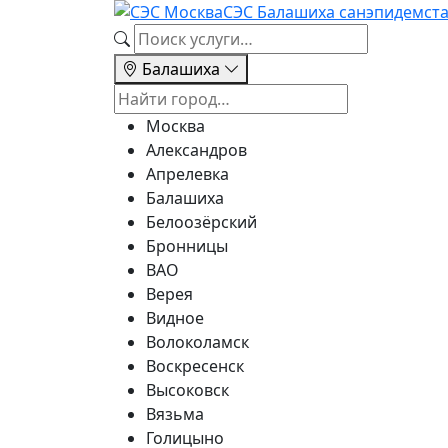
СЭС Балашиха
санэпидемст
Балашиха
Москва
Александров
Апрелевка
Балашиха
Белоозёрский
Бронницы
ВАО
Верея
Видное
Волоколамск
Воскресенск
Высоковск
Вязьма
Голицыно