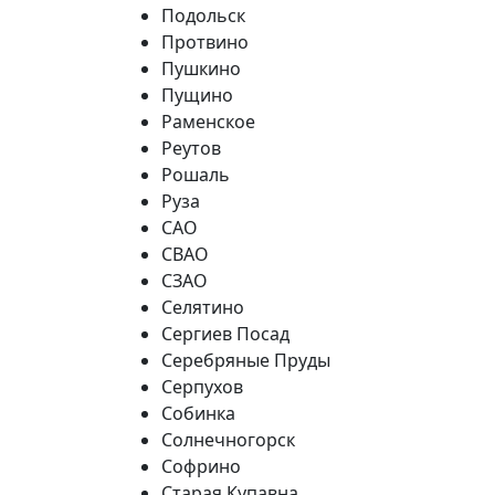
Подольск
Протвино
Пушкино
Пущино
Раменское
Реутов
Рошаль
Руза
САО
СВАО
СЗАО
Селятино
Сергиев Посад
Серебряные Пруды
Серпухов
Собинка
Солнечногорск
Софрино
Старая Купавна