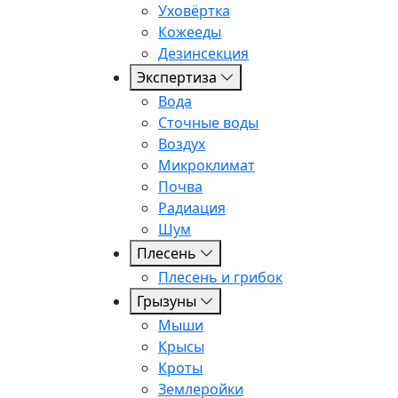
Уховёртка
Кожееды
Дезинсекция
Экспертиза
Вода
Сточные воды
Воздух
Микроклимат
Почва
Радиация
Шум
Плесень
Плесень и грибок
Грызуны
Мыши
Крысы
Кроты
Землеройки