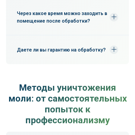
инсектициды, которые безопасны после
высыхания. Рекомендуется покинуть
Через какое время можно заходить в
помещение на время обработки и
помещение после обработки?
проветривания.
Обычно через 2-3 часа после
проветривания. Точное время скажет
специалист в зависимости от метода.
Даете ли вы гарантию на обработку?
Да, мы предоставляем гарантию до 1 года.
Если проблема повторится, проведем
повторную обработку бесплатно.
Методы уничтожения
моли: от самостоятельных
попыток к
профессионализму