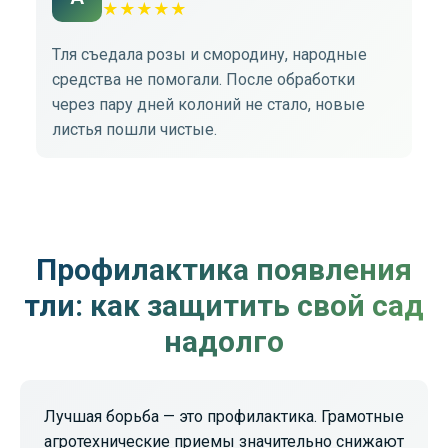
★
★
★
★
★
Тля съедала розы и смородину, народные
Об
средства не помогали. После обработки
от
через пару дней колоний не стало, новые
ко
листья пошли чистые.
ра
Профилактика появления
тли: как защитить свой сад
надолго
Лучшая борьба — это профилактика. Грамотные
агротехнические приемы значительно снижают