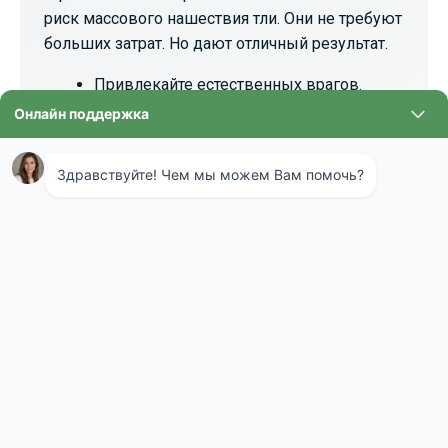
риск массового нашествия тли. Они не требуют
больших затрат. Но дают отличный результат.
Привлекайте естественных врагов.
Божьи коровки, златоглазки, журчалки
— главные природные уничтожители тли.
Посадите на участке растения, которые
их привлекают: укроп, петрушку,
маргаритки, пижму. Создайте для них
благоприятные условия.
Боритесь с муравьями. Муравьи пасут
тлю, защищают ее от хищников и
разносят по растениям. Разрушение
муравейников на участке — важный шаг
в профилактике. Без своих "охранников"
колонии тли становятся уязвимее.
Соблюдайте чистоту. Регулярно удаляйте
сорняки. На них тля может пережидать